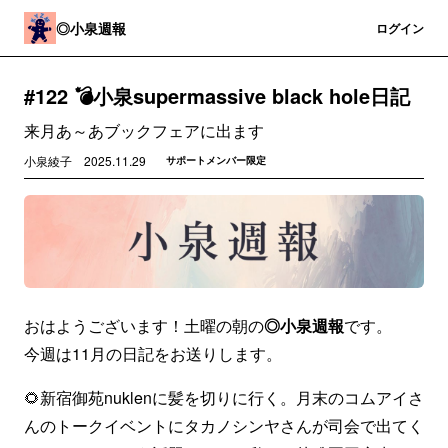
◎小泉週報
登録
ログイン
#122 💣小泉supermassive black hole日記
来月あ～あブックフェアに出ます
小泉綾子
2025.11.29
サポートメンバー限定
おはようございます！土曜の朝の
◎小泉週報
です。
今週は11月の日記をお送りします。
🌻新宿御苑nuklenに髪を切りに行く。月末のコムアイさ
んのトークイベントにタカノシンヤさんが司会で出てく