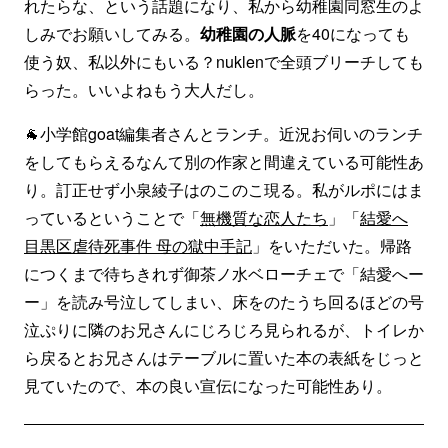
れたらな、という話題になり、私から幼稚園同窓生のよ
しみでお願いしてみる。
幼稚園の人脈
を40になっても
使う奴、私以外にもいる？nuklenで全頭ブリーチしても
らった。いいよねもう大人だし。
🐐小学館goat編集者さんとランチ。近況お伺いのランチ
をしてもらえるなんて別の作家と間違えている可能性あ
り。訂正せず小泉綾子はのこのこ現る。私がルポにはま
っているということで「
無機質な恋人たち
」「
結愛へ
目黒区虐待死事件 母の獄中手記
」をいただいた。帰路
につくまで待ちきれず御茶ノ水ベローチェで「結愛へー
ー」を読み号泣してしまい、床をのたうち回るほどの号
泣ぷりに隣のお兄さんにじろじろ見られるが、トイレか
ら戻るとお兄さんはテーブルに置いた本の表紙をじっと
見ていたので、本の良い宣伝になった可能性あり。